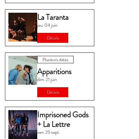
La Taranta
jeu. 04 juin
Détails
Plusieurs dates
Apparitions
dim. 21 juin
Détails
Imprisoned Gods
+ La Lettre
ven. 25 sept.