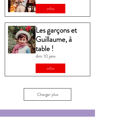
infos
Les garçons et
Guillaume, à
table !
dim. 10 janv.
infos
Charger plus
Vous êtes abonné·e ?