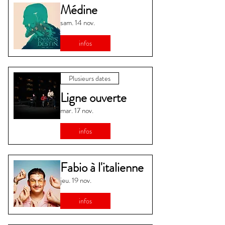
Médine
sam. 14 nov.
infos
Plusieurs dates
Ligne ouverte
mar. 17 nov.
infos
Fabio à l'italienne
jeu. 19 nov.
infos