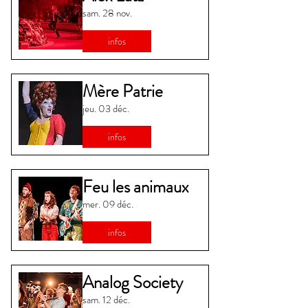
sam. 28 nov.
infos
Mère Patrie
jeu. 03 déc.
infos
Feu les animaux
mer. 09 déc.
infos
Analog Society
sam. 12 déc.