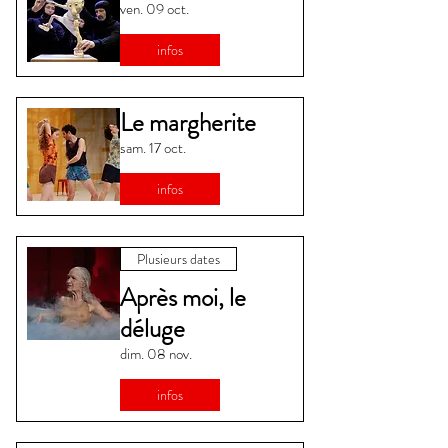
ven. 09 oct.
infos
Le margherite
sam. 17 oct.
infos
Plusieurs dates
Après moi, le
déluge
dim. 08 nov.
infos