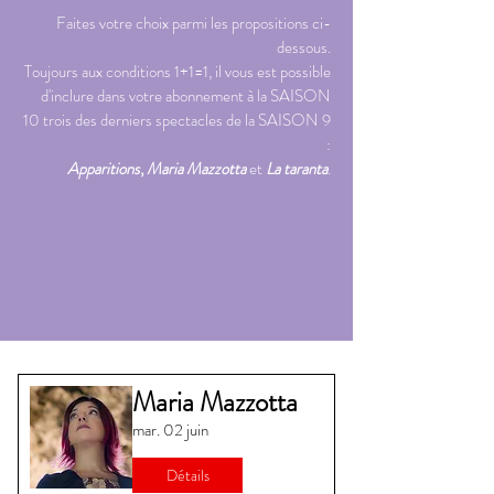
Faites votre choix parmi les propositions ci-
dessous.
Toujours aux conditions 1+1=1, il vous est possible
d'inclure dans votre abonnement à la SAISON
10 trois des derniers spectacles de la SAISON 9
:
Apparitions
,
Maria Mazzotta
et
La taranta
.
Maria Mazzotta
mar. 02 juin
Détails