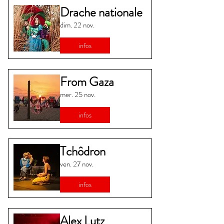
Drache nationale
dim. 22 nov.
infos
From Gaza
mer. 25 nov.
infos
Tchôdron
ven. 27 nov.
infos
Alex Lutz