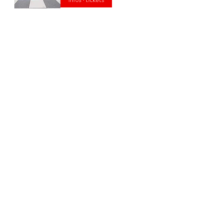
Plusieurs dates
Viviane
jeu. 20 mai
infos · tickets
Barakakings
ven. 11 juin
infos · tickets
Plusieurs dates
Apparitions
dim. 21 juin
Détails