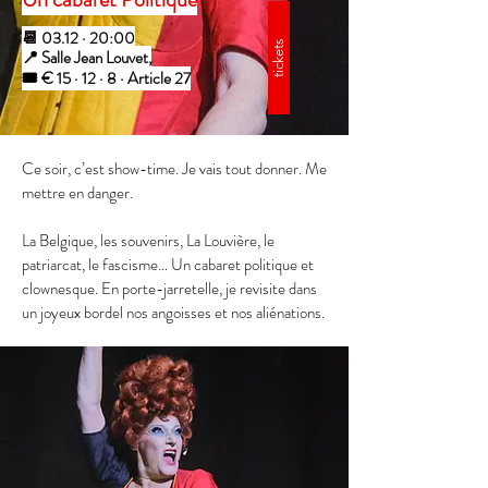
📆 03.12 · 20:00
tickets
📍 Salle Jean Louvet,
🎟️ € 15 · 12 · 8 · Article 27
Ce soir, c’est show-time. Je vais tout donner. Me
mettre en danger.
La Belgique, les souvenirs, La Louvière, le
patriarcat, le fascisme… Un cabaret politique et
clownesque. En porte-jarretelle, je revisite dans
un joyeux bordel nos angoisses et nos aliénations.