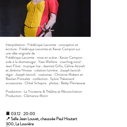
Interprétation : Frédérique Lecomte · conception et
écriture : Frédérique Lecomte et Xavier Campion sur
une idée originale de
Frédérique Lecomte · mise en scène : Xavier Campion ·
aide à la dramaturgie : Yves Wellens · coaching vocal :
Jean Fürst · musique live : Jeannot Gillis, Céline Azizieh
et Jérémie Ninove · création lumière : Joseph Iavicoli ·
régie : Joseph Iavicoli · costumes : Christine Mobers et
Bastien Poncelet · confection : Sylvie Thévenard ·
accessoires : Chloé Schapira · photos : Betty Pleinevaux
Production : La Tricoterie & Théâtre et Réconciliation ·
Production : Clémence Morin
📆 03.12 · 20:00
📍 Salle Jean Louvet, chaussée Paul Houtart
300, La Louvière