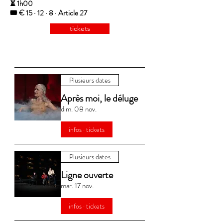
⏳ 1h00
🎟️ € 15 · 12 · 8 · Article 27
tickets
Plusieurs dates
Après moi, le déluge
dim. 08 nov.
infos · tickets
Plusieurs dates
Ligne ouverte
mar. 17 nov.
infos · tickets