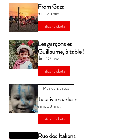
From Gaza
mer. 25 nov.
infos · tickets
Les garçons et
Guillaume, à table !
dim. 10 janv.
infos · tickets
Plusieurs dates
Je suis un voleur
sam. 23 janv.
infos · tickets
Rue des Italiens