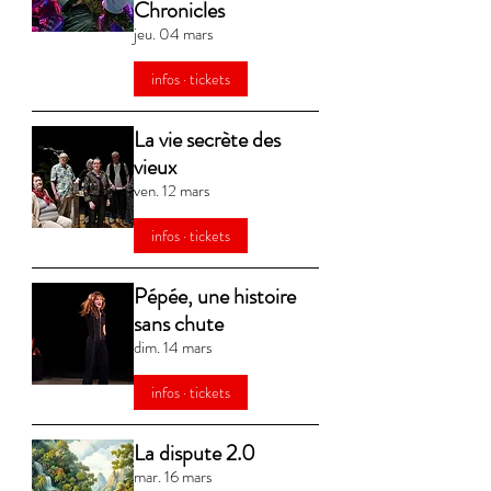
Chronicles
jeu. 04 mars
infos · tickets
La vie secrète des
vieux
ven. 12 mars
infos · tickets
Pépée, une histoire
sans chute
dim. 14 mars
infos · tickets
La dispute 2.0
mar. 16 mars