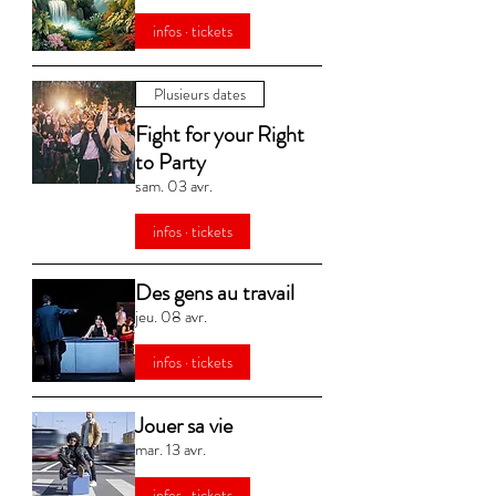
infos · tickets
Plusieurs dates
Fight for your Right
to Party
sam. 03 avr.
infos · tickets
Des gens au travail
jeu. 08 avr.
infos · tickets
Jouer sa vie
mar. 13 avr.
infos · tickets