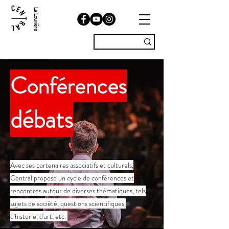
La Louvière
Conférences
débats
Avec ses partenaires associatifs et culturels,
Central propose un cycle de conférences et
rencontres autour de diverses thématiques, tels
sujets de société, questions scientifiques,
d'histoire, d'art, etc.