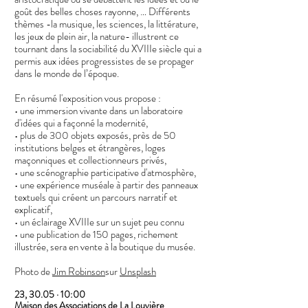
goût des belles choses rayonne, … Différents
thèmes -la musique, les sciences, la littérature,
les jeux de plein air, la nature- illustrent ce
tournant dans la sociabilité du XVIIIe siècle qui a
permis aux idées progressistes de se propager
dans le monde de l’époque.
En résumé l'exposition vous propose :
• une immersion vivante dans un laboratoire
d'idées qui a façonné la modernité,
• plus de 300 objets exposés, près de 50
institutions belges et étrangères, loges
maçonniques et collectionneurs privés,
• une scénographie participative d'atmosphère,
• une expérience muséale à partir des panneaux
textuels qui créent un parcours narratif et
explicatif,
• un éclairage XVIIIe sur un sujet peu connu
• une publication de 150 pages, richement
illustrée, sera en vente à la boutique du musée.
Photo de
Jim Robinson
sur
Unsplash
23, 30.05 · 10:00
Maison des Associations de La Louvière