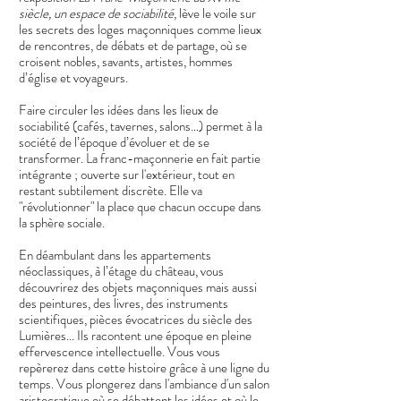
siècle, un espace de sociabilité
, lève le voile sur
les secrets des loges maçonniques comme lieux
de rencontres, de débats et de partage, où se
croisent nobles, savants, artistes, hommes
d’église et voyageurs.
Faire circuler les idées dans les lieux de
sociabilité (cafés, tavernes, salons…) permet à la
société de l’époque d’évoluer et de se
transformer. La franc-maçonnerie en fait partie
intégrante ; ouverte sur l'extérieur, tout en
restant subtilement discrète. Elle va
"révolutionner" la place que chacun occupe dans
la sphère sociale.
En déambulant dans les appartements
néoclassiques, à l’étage du château, vous
découvrirez des objets maçonniques mais aussi
des peintures, des livres, des instruments
scientifiques, pièces évocatrices du siècle des
Lumières... Ils racontent une époque en pleine
effervescence intellectuelle. Vous vous
repèrerez dans cette histoire grâce à une ligne du
temps. Vous plongerez dans l'ambiance d'un salon
aristocratique où se débattent les idées et où le