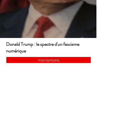
Donald Trump : le spectre d'un fascisme
numérique
inscriptions
Invité : Bruno Colmant, docteur en économie
appliquée de l'ULBruxelles et titulaire d'un
master of science de Purdue University (Indiana,
É-Unis), membre de l'Académie Royale des
sciences, des lettres et des beaux-arts de
Belgique, auteur de nombreux ouvrages dans les
domaines de l'économie, de la finance et de la
monnaie
Animation : Salvatore Ribaudo et J-Paul Renier
Dans une plongée dans l'Amérique en clair-