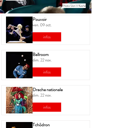
Photo Slon V Kashe
Pouvoir
ven. 09 oct.
infos
Ballroom
dim. 22 nov.
infos
Drache nationale
dim. 22 nov.
infos
Tchôdron