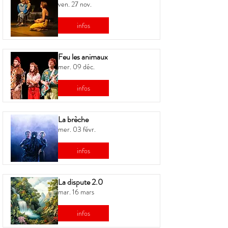
ven. 27 nov.
infos
Feu les animaux
mer. 09 déc.
infos
La brèche
mer. 03 févr.
infos
La dispute 2.0
mar. 16 mars
infos