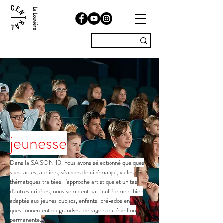
La Louvière
jeunesse
Dans la SAISON 10, nous avons sélectionné quelques
spectacles, ateliers, séances de cinéma qui, vu les
thématiques traitées, l'approche artistique et un tas
d'autres critères, nous semblent particulièrement bien
adaptés aux jeunes publics, enfants, pré-ados en
questionnement ou grand·es teenagers en rébellion
permanente.