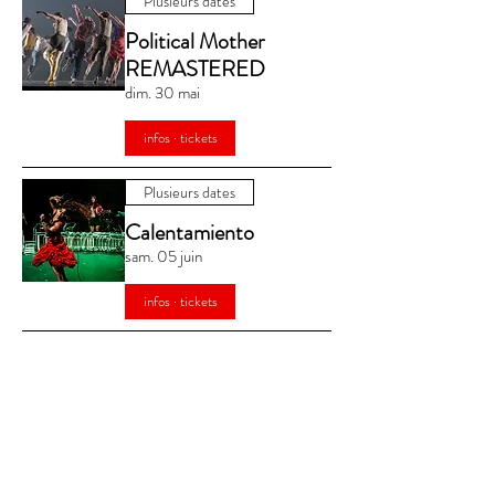
Plusieurs dates
Political Mother
REMASTERED
dim. 30 mai
infos · tickets
Plusieurs dates
Calentamiento
sam. 05 juin
infos · tickets
infos pratiques
tarifs, abonnements...