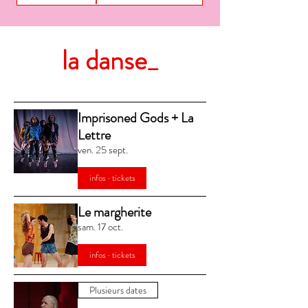
la danse_
Imprisoned Gods + La
Lettre
ven. 25 sept.
infos · tickets
Le margherite
sam. 17 oct.
infos · tickets
Plusieurs dates