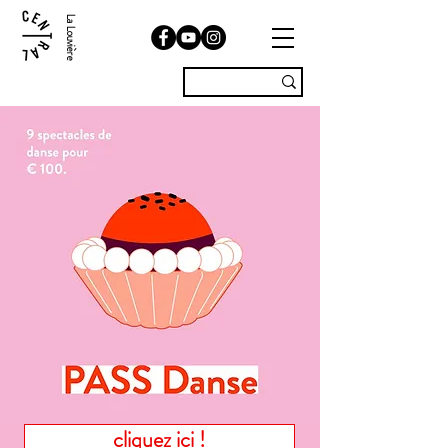
La Louvière
cliquez ici !