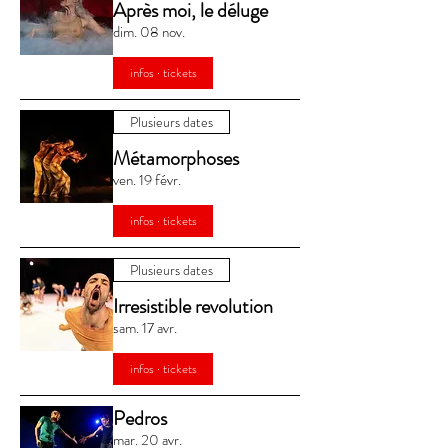
Après moi, le déluge
dim. 08 nov.
infos · tickets
Plusieurs dates
Métamorphoses
ven. 19 févr.
infos · tickets
Plusieurs dates
Irresistible revolution
sam. 17 avr.
infos · tickets
Pedros
mar. 20 avr.