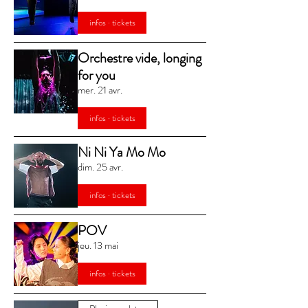
infos · tickets
Orchestre vide, longing
for you
mer. 21 avr.
infos · tickets
Ni Ni Ya Mo Mo
dim. 25 avr.
infos · tickets
POV
jeu. 13 mai
infos · tickets