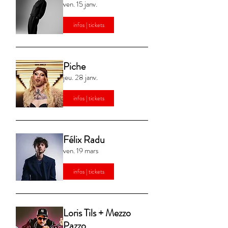
ven. 15 janv.
infos | tickets
Piche
jeu. 28 janv.
infos | tickets
Félix Radu
ven. 19 mars
infos | tickets
Loris Tils + Mezzo
Pazzo