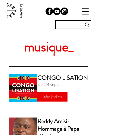
La Louvière
musique_
CONGO LISATION
jeu. 24 sept.
infos | tickets
Reddy Amisi ·
Hommage à Papa