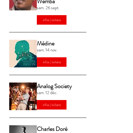
Wemba
sam. 26 sept.
infos | tickets
Médine
sam. 14 nov.
infos | tickets
Analog Society
sam. 12 déc.
infos | tickets
Charles Doré