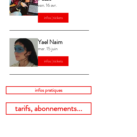
ven. 16 avr.
infos | tickets
Yael Naim
mar. 15 juin
infos | tickets
infos pratiques
tarifs, abonnements...
guichet du Théâtre