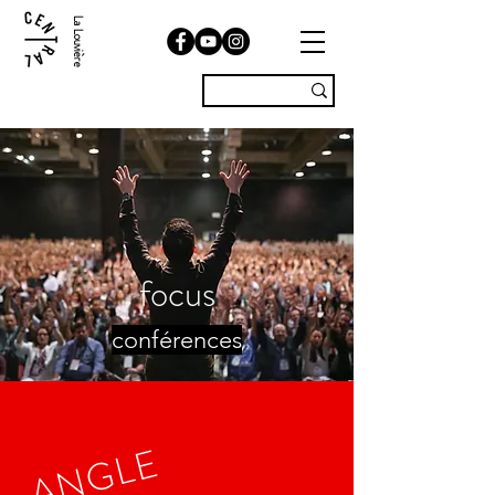
La Louvière
focus
conférences
ANGLE