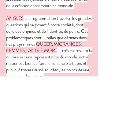
de la création contemporaine mondiale.
ANGLES
La programmation traverse les grandes
questions qui se posent à notre société, dont
celle des origines et de l’identité, du genre. Ces
problématiques sont – telles que définies dans
nos programmes
QUEER, MIGRANCES,
FEMMES, l'ANGLE MORT
– très vastes... Si la
culture est une représentation du monde, notre
métier est bien de faire le lien entre artistes et
public, à travers aussi les idées, les points de vue
des uns et des autres.
Central est à l'origine, produit, co-produit,
participe à de nombreux
ÉVÈNEMENTS
,
s'inscrit dans de nombreux partenariats dans sa
région.
Central propose des
FOCUS
sur certaines
disciplines, techniques, langages et pratiques
artistiques, mais aussi sur des publics