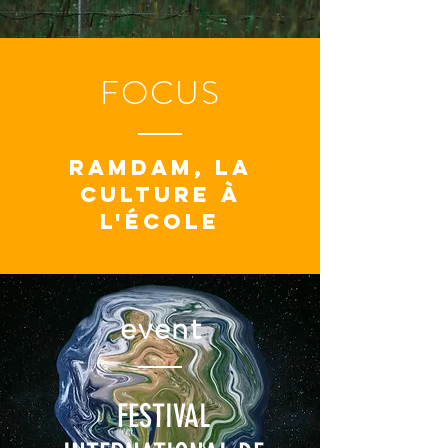
FOCUS
Ramdam, la
culture à
l'école
event
FESTIVAL