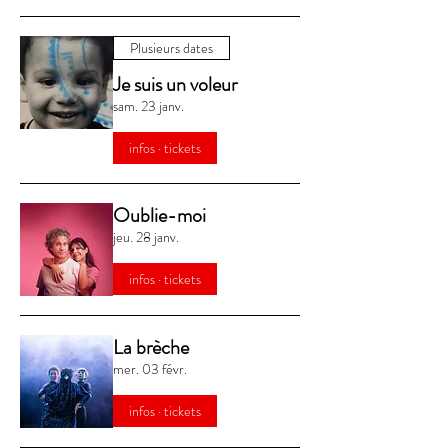
Plusieurs dates
Je suis un voleur
sam. 23 janv.
infos · tickets
Oublie-moi
jeu. 28 janv.
infos · tickets
La brèche
mer. 03 févr.
infos · tickets