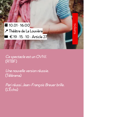
📆 10.01 · 16:00
tickets
📍 Théâtre de La Louvière
🎟️
€ 19 · 15 · 10 · Article 27
Ce spectacle est un OVNI.
(RTBF)
Une nouvelle version réussie.
(Télérama)
Pari réussi. Jean-François Breuer brille.
(L'Écho)