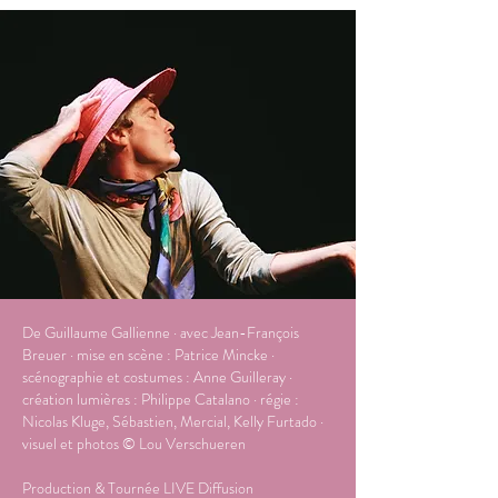
​De Guillaume Gallienne · avec Jean-François
Breuer · mise en scène : Patrice Mincke ·
scénographie et costumes : Anne Guilleray ·
création lumières : Philippe Catalano · régie :
Nicolas Kluge, Sébastien, Mercial, Kelly Furtado ·
visuel et photos © Lou Verschueren
Production & Tournée LIVE Diffusion