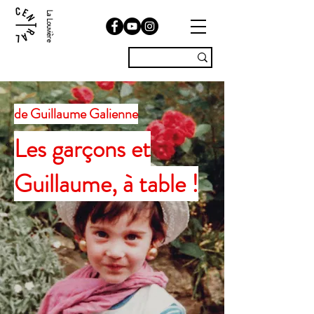
La Louvière
de Guillaume Galienne
Les garçons et
Guillaume, à table !