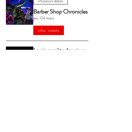
Plusieurs dates
Barber Shop Chronicles
jeu. 04 mars
infos · tickets
La vie secrète des vieux
ven. 12 mars
infos · tickets
Pépée, une histoire sans
chute
dim. 14 mars
infos · tickets