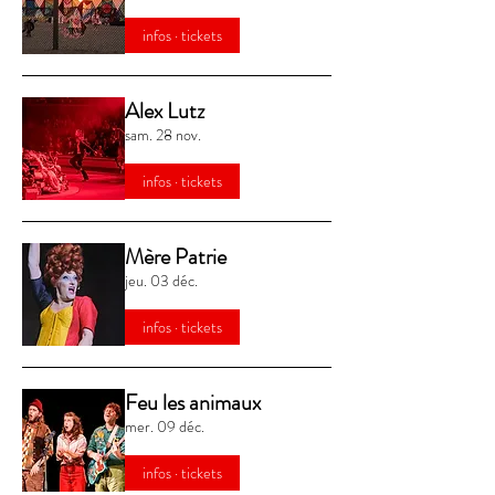
infos · tickets
Alex Lutz
sam. 28 nov.
infos · tickets
Mère Patrie
jeu. 03 déc.
infos · tickets
Feu les animaux
mer. 09 déc.
infos · tickets