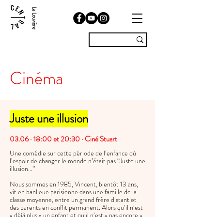
La Louvière
Cinéma
Juste une illusion
03.06 · 18:00 et 20:30 · Ciné Stuart ​
Une comédie sur cette période de l’enfance où
l’espoir de changer le monde n’était pas “Juste une
illusion…”
Nous sommes en 1985, Vincent, bientôt 13 ans,
vit en banlieue parisienne dans une famille de la
classe moyenne, entre un grand frère distant et
des parents en conflit permanent. Alors qu’il n’est
« déjà plus » un enfant et qu’il n’est « pas encore »