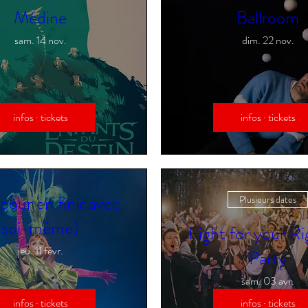
Médine
Ballroom
sam. 14 nov.
dim. 22 nov.
infos · tickets
infos · tickets
(pour en finir avec
Plusieurs dates
soi-même)
Fight for your Ri
jeu. 11 févr.
Party
sam. 03 avr.
infos · tickets
infos · tickets