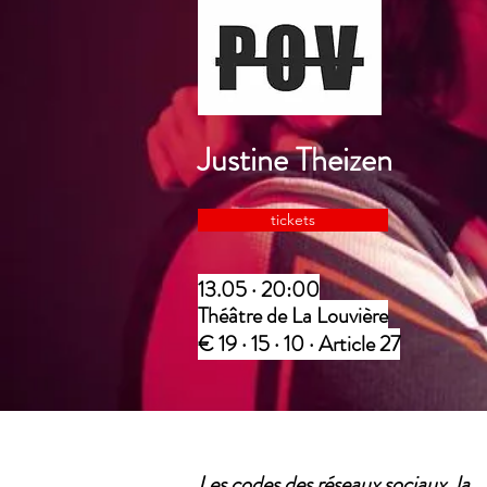
Justine Theizen
tickets
13.05 · 20:00
Théâtre de La Louvière
€ 19 · 15 · 10 · Article 27
Les codes des réseaux sociaux, la