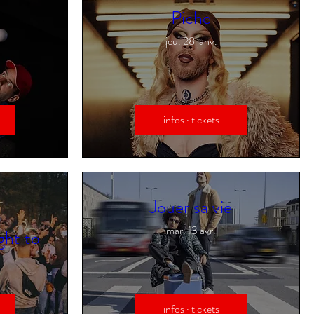
Piche
jeu. 28 janv.
infos · tickets
Jouer sa vie
mar. 13 avr.
ght to
infos · tickets