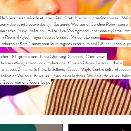
de à l'écriture théâtrale et interprète : Greta Fjellman · création sonore : Maïa
ion vidéo et interactive design : Bastienne Waultier et Caroline Rohn · conseil
 Mercedes Dassy · création lumière : Lou Van Egmond · costume/stylisme : Emi
elma Raphard Ayadi · régie vidéo et lumière : Vincent Lemoine
heron et Kara Numan pour leurs regards extérieurs et à Clélia Guendouzi p
er 210 · production : Flora Chassang-Simonpoli / Get Down-
ncers Management · co-productions : Charleroi danse, Lezarts Urbains,
ariat avec Zinnema, le Flow, la Bellone, l'Espace Magh, Centre culturel Jacque
 Fédération Wallonie-Bruxelles – Service de la danse, Wallonie-Bruxelles Théât
u Gouvernement fédéral belge.