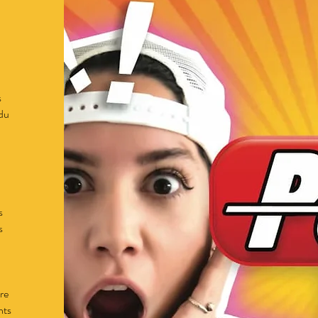
s
 du
s
s
ure
nts