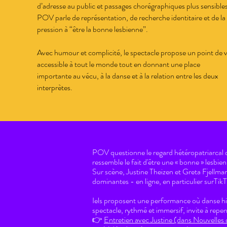
d’adresse au public et passages chorégraphiques plus sensibles
POV parle de représentation, de recherche identitaire et de la
pression à “être la bonne lesbienne”.
Avec humour et complicité, le spectacle propose un point de 
accessible à tout le monde tout en donnant une place
importante au vécu, à la danse et à la relation entre les deux
interprètes.
POV questionne le regard hétéropatriarcal qui
ressemble le fait d'être une « bonne » lesbie
Sur scène, Justine Theizen et Greta Fjellm
dominantes - en ligne, en particulier surTikTo
Iels proposent une performance où danse hip
spectacle, rythmé et immersif, invite à repen
👉
Entretien avec Justine (dans Nouvelles