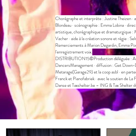
Chorégraphe et interprète : Justine Theizen · ai
Blondeau · scénographie : Emma Lobina · direct
artistique, chorégraphique et dramaturgique :
Vacher · aide à la création sonore et régie : S
Remerciements à Marion Degardin, Emma Pourc
l'enregistrement voix.
DISTRIBUTION15©Production déléguée : Ateli
DancersManagement · diffusion : Get Down-Da
Metarage(Garage29) et la coop asbl · en parten
Franck et Pianofabriek · avec le soutien de La
Danse et Taxshelter.be – ING & Tax Shelter d