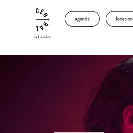
agenda
location
La Louvière