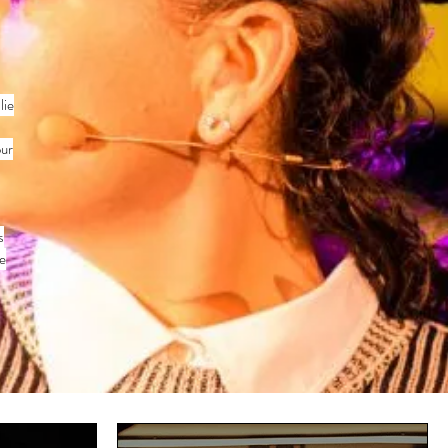
lie
our
s
re