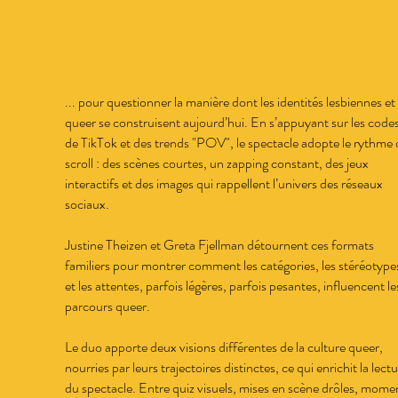
... pour questionner la manière dont les identités lesbiennes et
queer se construisent aujourd’hui. En s’appuyant sur les code
de TikTok et des trends "POV", le spectacle adopte le rythme
scroll : des scènes courtes, un zapping constant, des jeux
interactifs et des images qui rappellent l’univers des réseaux
sociaux.
Justine Theizen et Greta Fjellman détournent ces formats
familiers pour montrer comment les catégories, les stéréotype
et les attentes, parfois légères, parfois pesantes, influencent le
parcours queer.
Le duo apporte deux visions différentes de la culture queer,
nourries par leurs trajectoires distinctes, ce qui enrichit la lect
du spectacle. Entre quiz visuels, mises en scène drôles, mome