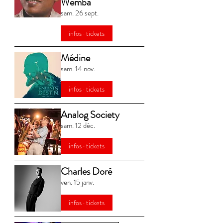
Wemba
sam. 26 sept.
infos · tickets
Médine
sam. 14 nov.
infos · tickets
Analog Society
sam. 12 déc.
infos · tickets
Charles Doré
ven. 15 janv.
infos · tickets