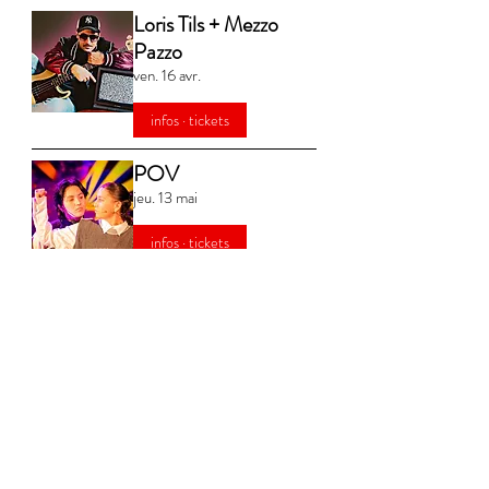
Loris Tils + Mezzo
Pazzo
ven. 16 avr.
infos · tickets
POV
jeu. 13 mai
infos · tickets
Barakakings
ven. 11 juin
infos · tickets
Yael Naim
mar. 15 juin