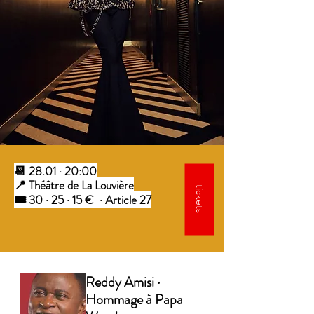
📆 28.01 · 20:00
📍 Théâtre de La Louvière
tickets
🎟️ 30 · 25 · 15 € · Article 27
Reddy Amisi ·
Hommage à Papa