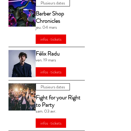
Plusieurs dates
Barber Shop
Chronicles
jeu. 04 mars
infos · tickets
Félix Radu
ven. 19 mars
infos · tickets
Plusieurs dates
Fight for your Right
to Party
sam. 03 avr.
infos · tickets