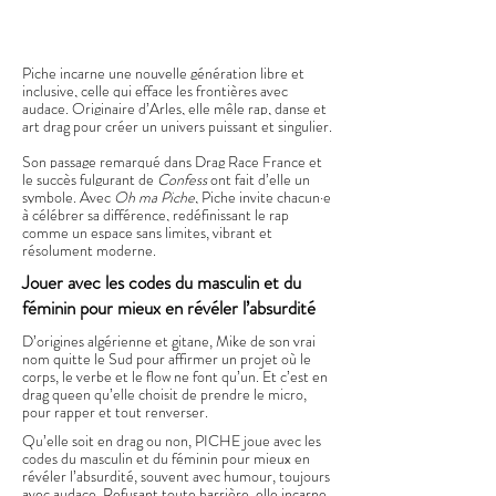
Piche
incarne une nouvelle génération libre et
inclusive, celle qui efface les frontières avec
audace. Originaire d’Arles, elle mêle rap, danse et
art drag pour créer un univers puissant et singulier.
Son passage remarqué dans Drag Race France et
le succès fulgurant de
Confess
ont fait d’elle un
symbole. Avec
Oh ma Piche
, Piche invite chacun·e
à célébrer sa différence, redéfinissant le rap
comme un espace sans limites, vibrant et
résolument moderne.
Jouer avec les codes du masculin et du
féminin pour mieux en révéler l’absurdité
D’origines algérienne et gitane, Mike de son vrai
nom quitte le Sud pour affirmer un projet où le
corps, le verbe et le flow ne font qu’un. Et c’est en
drag queen qu’elle choisit de prendre le micro,
pour rapper et tout renverser.
Qu’elle soit en drag ou non, PICHE joue avec les
codes du masculin et du féminin pour mieux en
révéler l’absurdité, souvent avec humour, toujours
avec audace. Refusant toute barrière, elle incarne