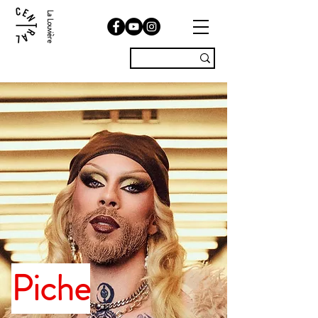
La Louvière
Piche