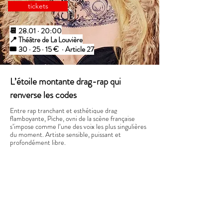
tickets
📆 28.01 · 20:00
📍 Théâtre de La Louvière
🎟️ 30 · 25 · 15 € · Article 27
L’étoile montante drag-rap qui
renverse les codes
Entre rap tranchant et esthétique drag
flamboyante, Piche,
ovni de la scène française
s’impose comme l’une des voix les plus singulières
du moment. Artiste sensible, puissant et
profondément libre.