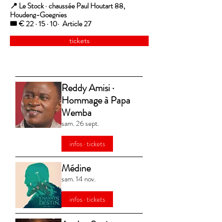
📍 Le Stock · chaussée Paul Houtart 88,
Houdeng-Goegnies
🎟️ € 22 · 15 · 10· Article 27
tickets
Reddy Amisi ·
Hommage à Papa
Wemba
sam. 26 sept.
infos · tickets
Médine
sam. 14 nov.
infos · tickets