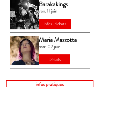
Barakakings
ven. 11 juin
infos · tickets
Maria Mazzotta
mar. 02 juin
Détails
infos pratiques
tarifs, abonnements...
guichet du Théâtre
place Communale, La Louvière
mercredi 13:00 > 17:00​