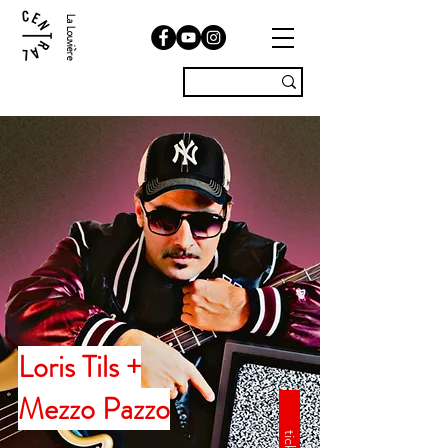
La Louvière
Loris Tils +
Mezzo Pazzo