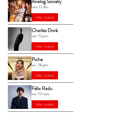
Analog Society
sam. 12 déc.
infos · tickets
Charles Doré
ven. 15 janv.
infos · tickets
Piche
jeu. 28 janv.
infos · tickets
Félix Radu
ven. 19 mars
infos · tickets