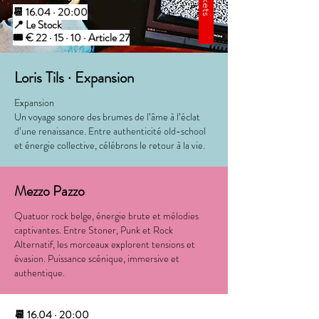
tickets
📆 16.04 · 20:00
📍 Le Stock
🎟️ € 22 · 15 · 10 · Article 27
Loris Tils · Expansion
Expansion
Un voyage sonore des brumes de l’âme à l’éclat
d’une renaissance. Entre authenticité old-school
et énergie collective, célébrons le retour à la vie.
Mezzo Pazzo
Quatuor rock belge, énergie brute et mélodies
captivantes. Entre Stoner, Punk et Rock
Alternatif, les morceaux explorent tensions et
évasion. Puissance scénique, immersive et
authentique.
📆 16.04 · 20:00