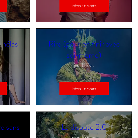
infos · tickets
e hélas
Rire (pour en finir avec
soi-même)
jeu. 11 févr.
infos · tickets
re sans
La dispute 2.0
mar. 16 mars