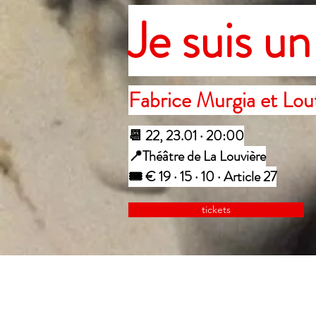
Je suis un
Fabrice Murgia et Lo
📆 22, 23.01 · 20:00
📍Théâtre de La Louvière
🎟️ € 19 · 15 · 10 · Article 27
tickets