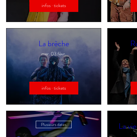
infos · tickets
La brèche
Ru
mer. 03 févr.
infos · tickets
La vie
Plusieurs dates