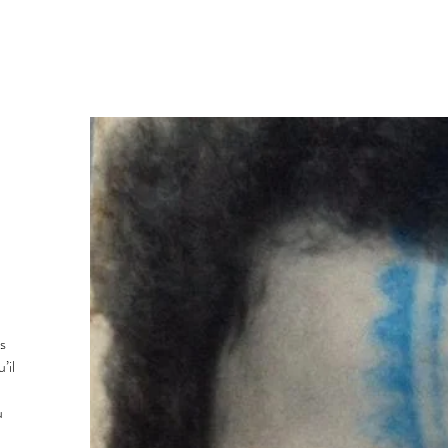
s
’il
u