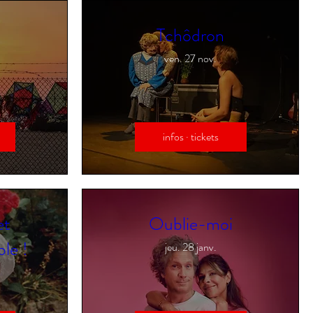
Tchôdron
ven. 27 nov.
infos · tickets
et
Oublie-moi
ble !
jeu. 28 janv.