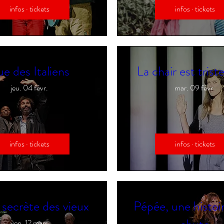
infos · tickets
infos · tickets
e des Italiens
La chair est trist
jeu. 04 févr.
mar. 09 févr.
infos · tickets
infos · tickets
 secrète des vieux
Pépée, une histoi
ven. 12 mars