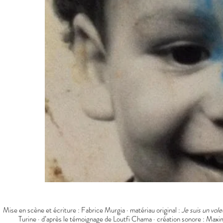
Mise en scène et écriture : Fabrice Murgia · matériau original :
Je suis un vole
Turine · d’après le témoignage de Loutfi Chama · création sonore : Maxim