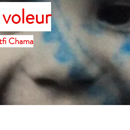
 voleur
utfi Chama