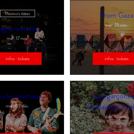
From Gaza
Plusieurs dates
mer. 25 nov.
igne ouverte
mar. 17 nov.
infos · tickets
infos · tickets
u les animaux
Les garçons 
Guillaume, à ta
mer. 09 déc.
dim. 10 janv.