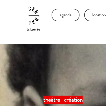
agenda
location
La Louvière
théâtre · création