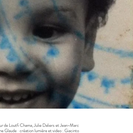
ur
de Loutfi Chama, Julie Daliers et Jean-Marc
e Glaude · création lumière et video : Giacinto