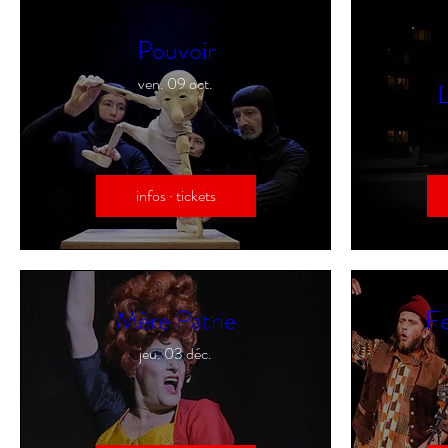
Pouvoir
ven. 09 oct.
L
infos · tickets
Mère Patrie
Fe
jeu. 03 déc.