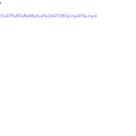
n.
39a5c409a87a8e68a5ce9a2d4/1080p/mp4/file.mp4