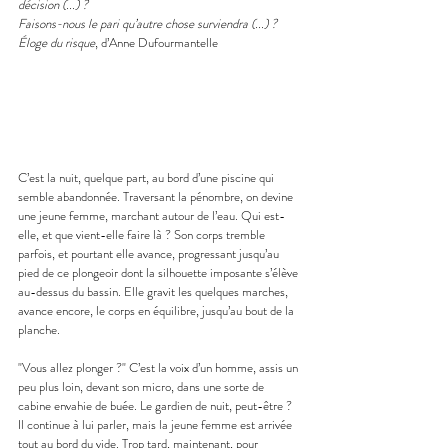
décision (...) ?
Faisons-nous le pari qu’autre chose surviendra (...) ?
Éloge du risque
, d’Anne Dufourmantelle
C’est la nuit, quelque part, au bord d’une piscine qui 
semble abandonnée. Traversant la pénombre, on devine 
une jeune femme, marchant autour de l’eau. Qui est-
elle, et que vient-elle faire là ? Son corps tremble 
parfois, et pourtant elle avance, progressant jusqu’au 
pied de ce plongeoir dont la silhouette imposante s’élève 
au-dessus du bassin. Elle gravit les quelques marches, 
avance encore, le corps en équilibre, jusqu’au bout de la 
planche. 
"Vous allez plonger ?" C’est la voix d’un homme, assis un 
peu plus loin, devant son micro, dans une sorte de 
cabine envahie de buée. Le gardien de nuit, peut-être ? 
Il continue à lui parler, mais la jeune femme est arrivée 
tout au bord du vide. Trop tard, maintenant, pour 