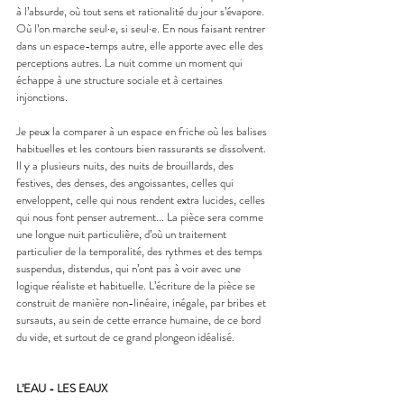
à l’absurde, où tout sens et rationalité du jour s’évapore. 
Où l’on marche seul·e, si seul·e. En nous faisant rentrer 
dans un espace-temps autre, elle apporte avec elle des 
perceptions autres. La nuit comme un moment qui 
échappe à une structure sociale et à certaines 
injonctions.
Je peux la comparer à un espace en friche où les balises 
habituelles et les contours bien rassurants se dissolvent. 
Il y a plusieurs nuits, des nuits de brouillards, des 
festives, des denses, des angoissantes, celles qui 
enveloppent, celle qui nous rendent extra lucides, celles 
qui nous font penser autrement... La pièce sera comme 
une longue nuit particulière, d’où un traitement 
particulier de la temporalité, des rythmes et des temps 
suspendus, distendus, qui n’ont pas à voir avec une 
logique réaliste et habituelle. L’écriture de la pièce se 
construit de manière non-linéaire, inégale, par bribes et 
sursauts, au sein de cette errance humaine, de ce bord 
du vide, et surtout de ce grand plongeon idéalisé.
L’EAU - LES EAUX