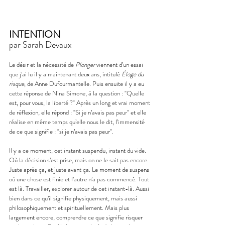
INTENTION
par Sarah Devaux
Le désir et la nécessité de 
Plonger
 viennent d’un essai 
que j’ai lu il y a maintenant deux ans, intitulé 
Éloge du 
risque
, de Anne Dufourmantelle. Puis ensuite il y a eu 
cette réponse de Nina Simone, à la question : "Quelle 
est, pour vous, la liberté ?" Après un long et vrai moment 
de réflexion, elle répond : "Si je n’avais pas peur" et elle 
réalise en même temps qu’elle nous le dit, l’immensité 
de ce que signifie : "si je n’avais pas peur". 
Il y a ce moment, cet instant suspendu, instant du vide. 
Où la décision s’est prise, mais on ne le sait pas encore. 
Juste après ça, et juste avant ça. Le moment de suspens 
où une chose est finie et l’autre n’a pas commencé. Tout 
est là. Travailler, explorer autour de cet instant-là. Aussi 
bien dans ce qu’il signifie physiquement, mais aussi 
philosophiquement et spirituellement. Mais plus 
largement encore, comprendre ce que signifie risquer 