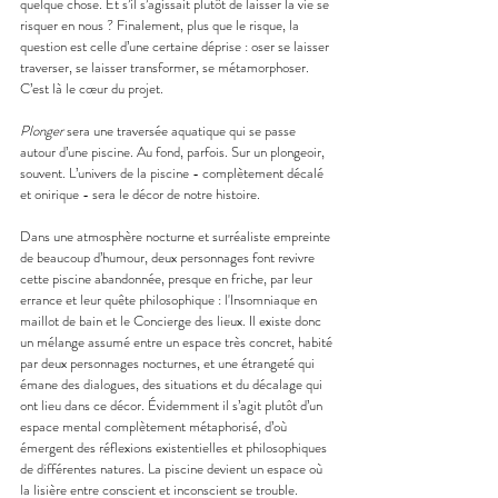
quelque chose. Et s’il s’agissait plutôt de laisser la vie se 
risquer en nous ? Finalement, plus que le risque, la 
question est celle d’une certaine déprise : oser se laisser 
traverser, se laisser transformer, se métamorphoser. 
C’est là le cœur du projet. 
Plonger
 sera une traversée aquatique qui se passe 
autour d’une piscine. Au fond, parfois. Sur un plongeoir, 
souvent. L’univers de la piscine - complètement décalé 
et onirique - sera le décor de notre histoire.
Dans une atmosphère nocturne et surréaliste empreinte 
de beaucoup d’humour, deux personnages font revivre 
cette piscine abandonnée, presque en friche, par leur 
errance et leur quête philosophique : l'Insomniaque en 
maillot de bain et le Concierge des lieux. Il existe donc 
un mélange assumé entre un espace très concret, habité 
par deux personnages nocturnes, et une étrangeté qui 
émane des dialogues, des situations et du décalage qui 
ont lieu dans ce décor. Évidemment il s’agit plutôt d’un 
espace mental complètement métaphorisé, d’où 
émergent des réflexions existentielles et philosophiques 
de différentes natures. La piscine devient un espace où 
la lisière entre conscient et inconscient se trouble.