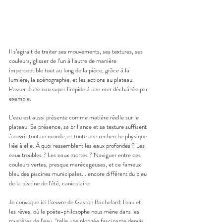
Il s’agirait de traiter ses mouvements, ses textures, ses 
couleurs, glisser de l’un à l’autre de manière 
imperceptible tout au long de la pièce, grâce à la 
lumière, la scénographie, et les actions au plateau. 
Passer d’une eau super limpide à une mer déchaînée par 
exemple.
L’eau est aussi présente comme matière réelle sur le 
plateau. Sa présence, sa brillance et sa texture suffisent 
à ouvrir tout un monde, et toute une recherche physique 
liée à elle. À quoi ressemblent les eaux profondes ? Les 
eaux troubles ? Les eaux mortes ? Naviguer entre ces 
couleurs vertes, presque marécageuses, et ce fameux 
bleu des piscines municipales... encore différent du bleu 
de la piscine de l’été, caniculaire.
Je convoque ici l’œuvre de Gaston Bachelard: l’eau et 
les rêves, où le poète-philosophe nous mène dans les 
mystères de l’eau, "telle une plongée fascinante depuis 