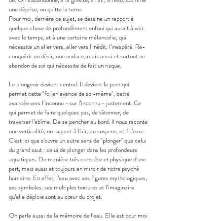
une déprise, on quitte la terre.
Pour moi, derrière ce sujet, se dessine un rapport à 
quelque chose de profondément enfoui qui aurait à voir 
avec le temps, et à une certaine mélancolie, qui 
nécessite un aller vers, aller vers l’inédit, l’inespéré. Re-
conquérir un désir, une audace, mais aussi et surtout un 
abandon de soi qui nécessite de fait un risque.
Le plongeoir devient central. Il devient le pont qui 
permet cette "foi en avance de soi-même", cette 
avancée vers l’inconnu - sur l’inconnu - justement. Ce 
qui permet de faire quelques pas, de tâtonner, de 
traverser l’abîme. De se pencher au bord. Il nous raconte 
une verticalité, un rapport à l’air, au suspens, et à l’eau. 
C’est ici que s’ouvre un autre sens de "plonger" que celui 
du grand saut : celui de plonger dans les profondeurs 
aquatiques. De manière très concrète et physique d’une 
part, mais aussi et toujours en miroir de notre psyché 
humaine. En effet, l’eau avec ses figures mythologiques, 
ses symboles, ses multiples textures et l’imaginaire 
qu’elle déploie sont au cœur du projet.
On parle aussi de la mémoire de l’eau. Elle est pour moi 