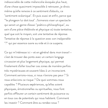
indissociable de cette mélancolie évoquée plus haut, 
d’une chose quasiment impossible à retrouver, je dirais 
même qu’elle renvoie à ce sentiment d’absolu, ce 
"sentiment océanique". Et puis aussi et enfin, parce que 
'"le plongeon lui doit tout". J’aimerais viser un spectacle 
qui serait un genre d’essai "poético-philosophique", au 
sein d’une pièce théâtrale et physique où toute tentative, 
quel que soit le moyen, soit une tentative de réponse. 
Tentative de réponse à la question avec son inséparable 
"?" qui par essence ouvre au vide et à ce suspens.
Ce qui m’intéresse ici - et en général dans mon travail - 
c’est de trouver des ponts avec un certain langage 
circassien et plus largement physique, qui permet 
finalement d’aller toucher ces zones de manière parfois 
très mystérieuses et souvent liées à un inconscient. 
Comment serions-nous, si nous n’avions pas peur ? Si 
nous enlacions ce risque ? De quoi sommes-nous 
capables ? Plusieurs expériences, qu’elles soient 
physiques, émotionnelles ou spirituelles, nous font 
parfois effleurer un certain sentiment de puissance ou 
en tous cas de potentiels qui nous habitent. Comment 
les investir ? Comment être au rendez-vous ?