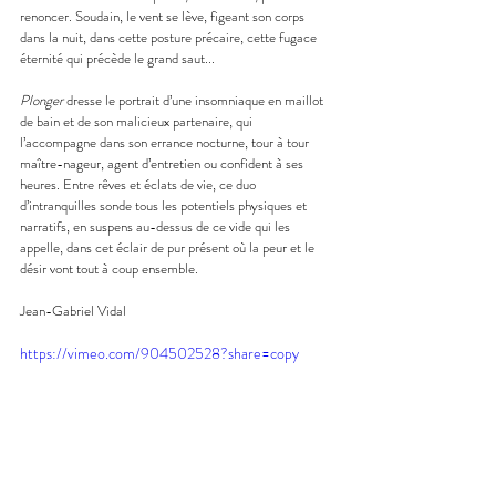
renoncer. Soudain, le vent se lève, figeant son corps 
dans la nuit, dans cette posture précaire, cette fugace 
éternité qui précède le grand saut...
Plonger
 dresse le portrait d’une insomniaque en maillot 
de bain et de son malicieux partenaire, qui 
l’accompagne dans son errance nocturne, tour à tour 
maître-nageur, agent d’entretien ou confident à ses 
heures. Entre rêves et éclats de vie, ce duo 
d’intranquilles sonde tous les potentiels physiques et 
narratifs, en suspens au-dessus de ce vide qui les 
appelle, dans cet éclair de pur présent où la peur et le 
désir vont tout à coup ensemble.
Jean-Gabriel Vidal
https://vimeo.com/904502528?share=copy