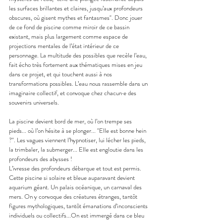
les surfaces brillantes et claires, jusqu’aux profondeurs 
obscures, où gisent mythes et fantasmes". Donc jouer 
de ce fond de piscine comme miroir de ce bassin 
existant, mais plus largement comme espace de 
projections mentales de l’état intérieur de ce 
personnage. La multitude des possibles que recèle l’eau, 
fait écho très fortement aux thématiques mises en jeu 
dans ce projet, et qui touchent aussi à nos 
transformations possibles. L’eau nous rassemble dans un 
imaginaire collectif, et convoque chez chacun·e des 
souvenirs universels.
La piscine devient bord de mer, où l’on trempe ses 
pieds... où l’on hésite à se plonger... "Elle est bonne hein 
?". Les vagues viennent l’hypnotiser, lui lécher les pieds, 
la trimbaler, la submerger... Elle est engloutie dans les 
profondeurs des abysses !
L’ivresse des profondeurs débarque et tout est permis. 
Cette piscine si solaire et bleue auparavant devient 
aquarium géant. Un palais océanique, un carnaval des 
mers. On y convoque des créatures étranges, tantôt 
figures mythologiques, tantôt émanations d’inconscients 
individuels ou collectifs...On est immergé dans ce bleu 