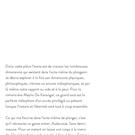
Dans cette pièce l’envie est de creuser les nombreuses 
dimensions qui existent dans l’acte même du plongeon. 
Je désire explorer à la fois ses dimensions physiques, 
philosophiques, intimes ou encore métaphoriques, et par 
là même notre rapport au vide et à la peur. Pour la 
romancière Maylis De Kerangal, ce grand saut est la 
parfaite métaphore d’un accès privilégié au présent : 
lorsque l’instant et l’éternité vont tout à coup ensemble.
Ce qui me fascine dans l’acte même de plonger, c’est 
qu’il nécessite un geste entier. Audacieux. Sans demi-
mesure. Pour un instant on laisse son corps à la merci 
de. On s’abandonne, à la gravité, à l’air, à l’eau. Comme 