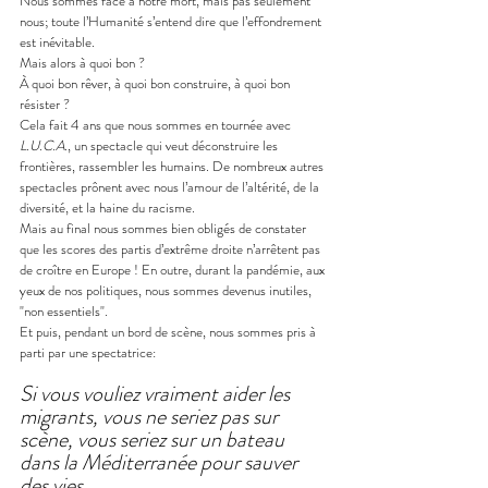
Nous sommes face à notre mort, mais pas seulement 
nous; toute l’Humanité s’entend dire que l’effondrement 
est inévitable.
Mais alors à quoi bon ?
À quoi bon rêver, à quoi bon construire, à quoi bon 
résister ?
Cela fait 4 ans que nous sommes en tournée avec 
L.U.C.A
., un spectacle qui veut déconstruire les 
frontières, rassembler les humains. De nombreux autres 
spectacles prônent avec nous l’amour de l’altérité, de la 
diversité, et la haine du racisme.
Mais au final nous sommes bien obligés de constater 
que les scores des partis d’extrême droite n’arrêtent pas 
de croître en Europe ! En outre, durant la pandémie, aux 
yeux de nos politiques, nous sommes devenus inutiles, 
"non essentiels".
Et puis, pendant un bord de scène, nous sommes pris à 
parti par une spectatrice:
Si vous vouliez vraiment aider les 
migrants, vous ne seriez pas sur 
scène, vous seriez sur un bateau 
dans la Méditerranée pour sauver 
des vies... 