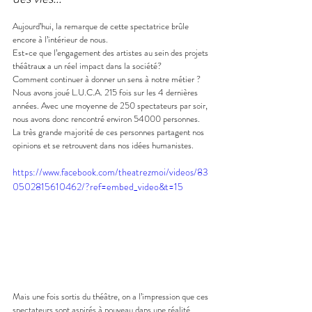
Aujourd’hui, la remarque de cette spectatrice brûle 
encore à l’intérieur de nous.
Est-ce que l’engagement des artistes au sein des projets 
théâtraux a un réel impact dans la société?
Comment continuer à donner un sens à notre métier ?
Nous avons joué L.U.C.A. 215 fois sur les 4 dernières 
années. Avec une moyenne de 250 spectateurs par soir, 
nous avons donc rencontré environ 54000 personnes. 
La très grande majorité de ces personnes partagent nos 
opinions et se retrouvent dans nos idées humanistes.
https://www.facebook.com/theatrezmoi/videos/83
0502815610462/?ref=embed_video&t=15
Mais une fois sortis du théâtre, on a l’impression que ces 
spectateurs sont aspirés à nouveau dans une réalité 