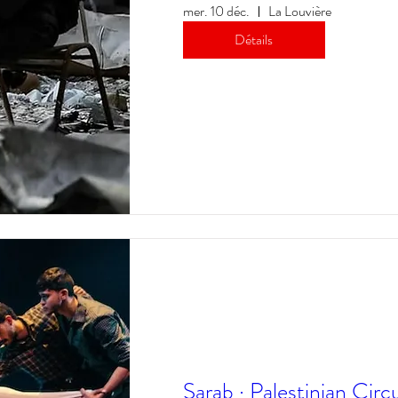
mer. 10 déc.
La Louvière
Détails
Sarab · Palestinian Cir