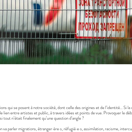
 qui se posent à notre société, dont celle des origines et de l’identité... Si la
 lien entre artistes et public, à travers idées et points de vue. Provoquer le dé
i tout n’était finalement qu’une question d’angle ?
parler migrations, étranger·ère·s, réfugié·e·s, assimilation, racisme, intercultur