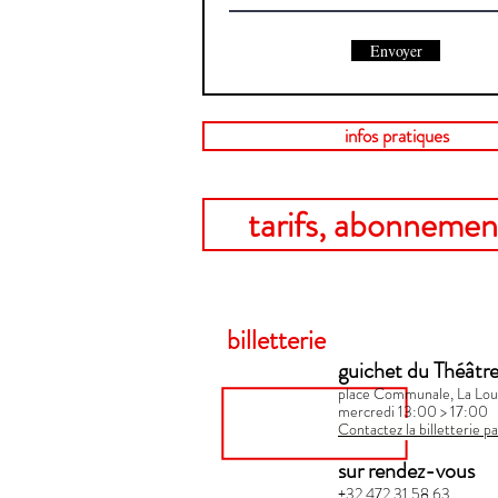
Envoyer
infos pratiques
tarifs, abonnement
billetterie
guichet du Théâtr
place Communale, La Lou
mercredi 13:00 > 17:00​
Contactez la billetterie pa
sur rendez-vous
+32 472 31 58 63