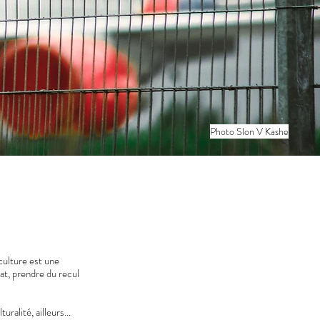
Photo Slon V Kashe
 culture est une
bat, prendre du recul
alité, ailleurs...