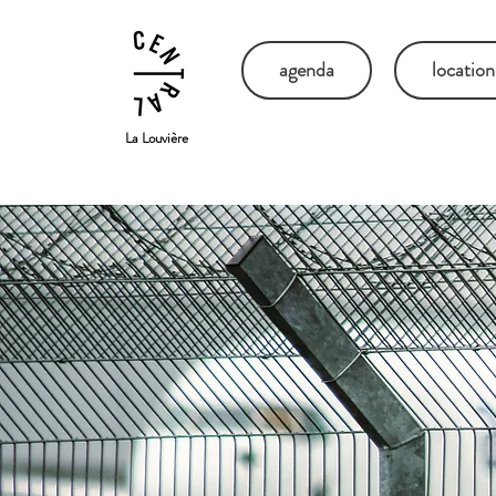
agenda
location
La Louvière