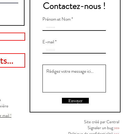
Contactez-nous !
Prénom et Nom
E-mail
s...
e
Envoyer
vière
r mail !
Site créé par Central
Signaler un bug
>>>
Politique de confidentialité
>>>