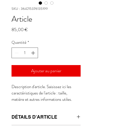
SKU : 364215376135199
Article
Prix
85,00 €
Quantité
*
Ajouter au panier
Description d'article. Saisissez ici les 
caractéristiques de l'article : taille, 
matière et autres informations utiles.
DÉTAILS D'ARTICLE
Détails d'article. Saisissez ici les 