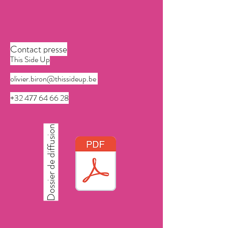
Contact presse
This Side Up
olivier.biron@thissideup.be
+32 477 64 66 28
Dossier de diffusion