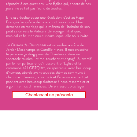
répondre à ces questions. Une Église qui, encore de nos
jours, ne se fait pas l’écho de toustes.
Elle est résolue et sur une révélation, c’est au Pape
François 1er qu’elle déclarera tout son amour. Une
demande en mariage qui la mènera de l’intimité de son
petit salon vers le Vatican. Un voyage initiatique,
musical et haut en couleur dans lequel elle nous invite.
La Passion de Chantaaaal
est un seul-en-scène de
Jordan Deschamps et Camille Fievez. Il met en scène
le personnage dragqueen de Chantaaaal dans un
spectacle musical intime, touchant et engagé. Subversif
par le lien particulier qu’il tisse entre l’Église et la
communauté LGBTQIA+, ce spectacle, avec beaucoup
d’humour, aborde avant tout des thèmes communs à
chacun·e : l’amour, la solitude et l’épanouissement, et
parvient avec beaucoup d’adresse à nous rassembler et
à gommer nos différences. On en ressort plus léger.
Chantaaaal se présente