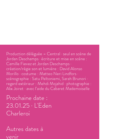
Production déléguée – Central · seul en scène de
Jordan Deschamps · écriture et mise en scène :
Camille Fievez et Jordan Deschamps ·
création/régie son et lumière : David Alonso
Morillo · costume : Matteo Neri Lindfors ·
scénographie : Satu Peltoniemi, Sarah Brunori ·
regard extérieur : Mehdi Mojahid · photographie :
Alix Joiret · avec l’aide du Cabaret Mademoiselle
Prochaine date :
23.01.25 · L'Eden
Charleroi
Autres dates à
venir