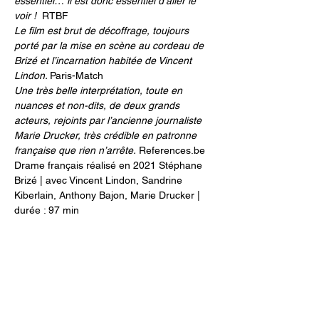
essentiel… il est donc essentiel d’aller le 
voir !
  RTBF
Le film est brut de décoffrage, toujours 
porté par la mise en scène au cordeau de 
Brizé et l’incarnation habitée de Vincent 
Lindon. 
Paris-Match
Une très belle interprétation, toute en 
nuances et non-dits, de deux grands 
acteurs, rejoints par l’ancienne journaliste 
Marie Drucker, très crédible en patronne 
française que rien n’arrête.
 References.be
Drame français réalisé en 2021 Stéphane 
Brizé | avec Vincent Lindon, Sandrine 
Kiberlain, Anthony Bajon, Marie Drucker | 
durée : 97 min
infos pratiques
tarifs, abonnements...