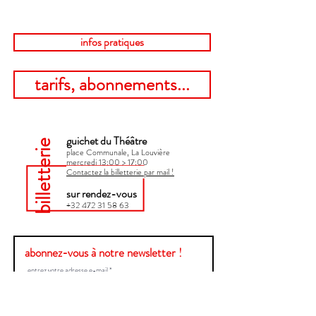
infos pratiques
tarifs, abonnements...
guichet du Théâtre
billetterie
place Communale, La Louvière
mercredi 13:00 > 17:00​
Contactez la billetterie par mail !
sur rendez-vous
+32 472 31 58 63
abonnez-vous à notre newsletter !
Envoyer