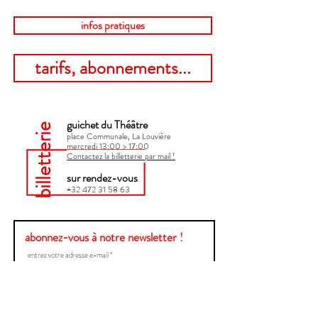
infos pratiques
tarifs, abonnements...
guichet du Théâtre
billetterie
place Communale, La Louvière
mercredi 13:00 > 17:00​
Contactez la billetterie par mail !
sur rendez-vous
+32 472 31 58 63
abonnez-vous à notre newsletter !
Envoyer