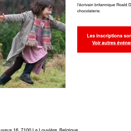
l’écrivain britannique Roald D
chocolaterie.
Les inscriptions so
Voir autres évén
uyaux 16, 7100 La Louvière, Belgique