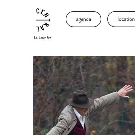
agenda
location
La Louvière