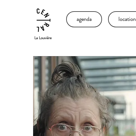
agenda
location
La Louvière