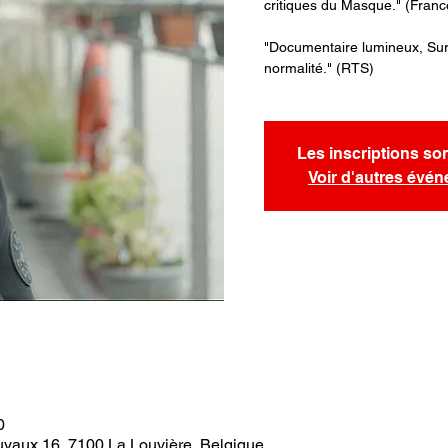
critiques du Masque." (France
"Documentaire lumineux, Sur 
normalité." (RTS)
Les inscriptions so
Voir d'autres évé
0
uyaux 16, 7100 La Louvière, Belgique