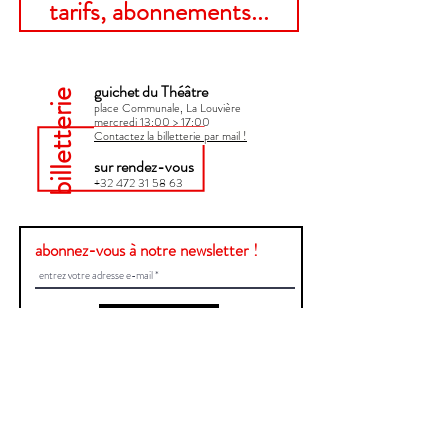
tarifs, abonnements...
guichet du Théâtre
billetterie
place Communale, La Louvière
mercredi 13:00 > 17:00​
Contactez la billetterie par mail !
sur rendez-vous
+32 472 31 58 63
abonnez-vous à notre newsletter !
Envoyer
Une question ?
Contactez-nous !
Prénom et Nom
E-mail