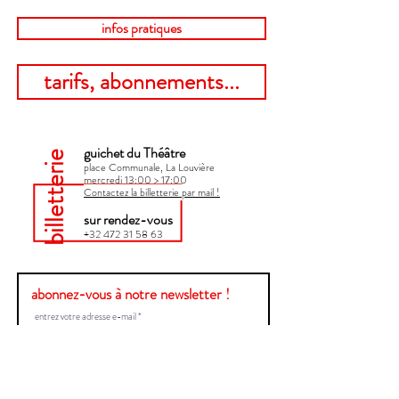
infos pratiques
tarifs, abonnements...
guichet du Théâtre
billetterie
place Communale, La Louvière
mercredi 13:00 > 17:00​
Contactez la billetterie par mail !
sur rendez-vous
+32 472 31 58 63
abonnez-vous à notre newsletter !
Envoyer