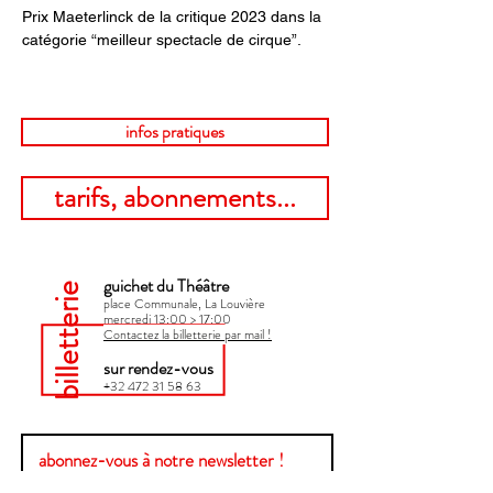
Prix Maeterlinck de la critique 2023 dans la 
catégorie “meilleur spectacle de cirque”.
infos pratiques
tarifs, abonnements...
guichet du Théâtre
billetterie
place Communale, La Louvière
mercredi 13:00 > 17:00​
Contactez la billetterie par mail !
sur rendez-vous
+32 472 31 58 63
abonnez-vous à notre newsletter !