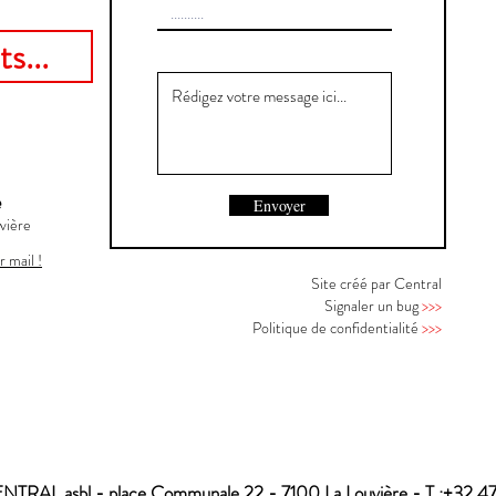
s...
e
Envoyer
vière
r mail !
Site créé par Central
Signaler un bug
>>>
Politique de confidentialité
>>>
NTRAL asbl -
place Communale 22 -
7100 La Louvière - T :+32 4