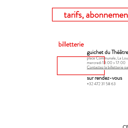
tarifs, abonnement
billetterie
guichet du Théâtr
place Communale, La Lou
mercredi 13:00 > 17:00​
Contactez la billetterie pa
sur rendez-vous
+32 472 31 58 63
CE