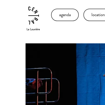
agenda
location
La Louvière