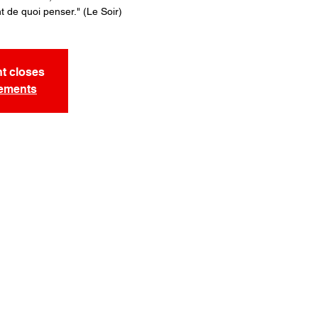
nt de quoi penser." (Le Soir)
nt closes
nements