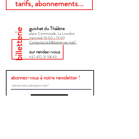
tarifs, abonnements...
guichet du Théâtre
billetterie
place Communale, La Louvière
mercredi 13:00 > 17:00​
Contactez la billetterie par mail !
sur rendez-vous
+32 472 31 58 63
abonnez-vous à notre newsletter !
Envoyer
Une question ?
Contactez-nous !
Prénom et Nom
E-mail