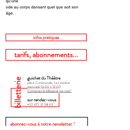
qu’une
ode au corps dansant quel que soit son 
âge.
infos pratiques
tarifs, abonnements...
guichet du Théâtre
billetterie
place Communale, La Louvière
mercredi 13:00 > 17:00​
Contactez la billetterie par mail !
sur rendez-vous
+32 472 31 58 63
abonnez-vous à notre newsletter !