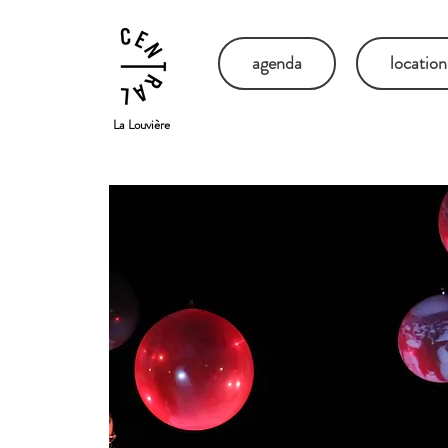
agenda
location
La Louvière