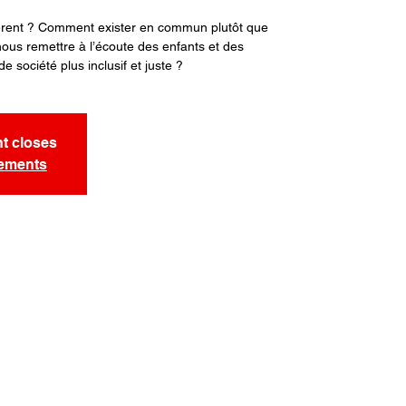
fférent ? Comment exister en commun plutôt que
us remettre à l’écoute des enfants et des
e société plus inclusif et juste ?
nt closes
nements