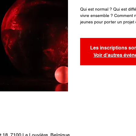
Qui est normal ? Qui est di
vivre ensemble ? Comment no
jeunes pour porter un projet d
Les inscriptions so
Voir d'autres évé
t 18, 7100 La Louvière, Belgique