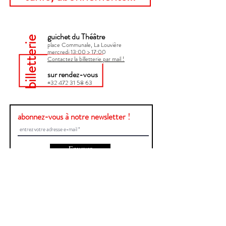
guichet du Théâtre
billetterie
place Communale, La Louvière
mercredi 13:00 > 17:00​
Contactez la billetterie par mail !
sur rendez-vous
+32 472 31 58 63
abonnez-vous à notre newsletter !
Envoyer
Une question ?
Contactez-nous !
Prénom et Nom
E-mail