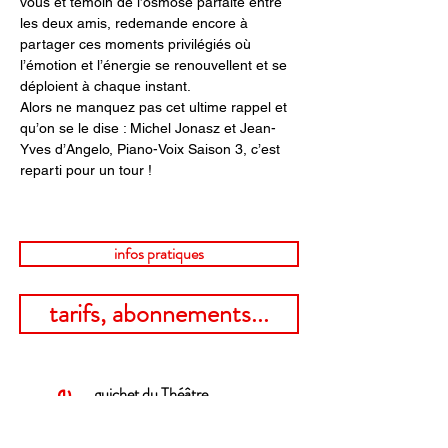
vous et témoin de l’osmose parfaite entre 
les deux amis, redemande encore à 
partager ces moments privilégiés où 
l’émotion et l’énergie se renouvellent et se 
déploient à chaque instant.
Alors ne manquez pas cet ultime rappel et 
qu’on se le dise : Michel Jonasz et Jean-
Yves d’Angelo, Piano-Voix Saison 3, c’est 
reparti pour un tour !
infos pratiques
tarifs, abonnements...
guichet du Théâtre
billetterie
place Communale, La Louvière
mercredi 13:00 > 17:00​
Contactez la billetterie par mail !