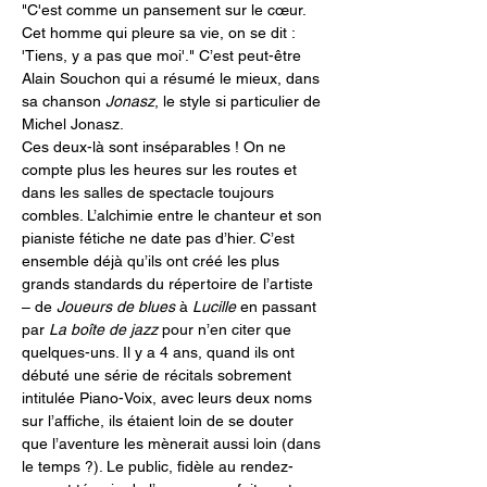
"C'est comme un pansement sur le cœur. 
Cet homme qui pleure sa vie, on se dit : 
'Tiens, y a pas que moi'." C’est peut-être 
Alain Souchon qui a résumé le mieux, dans 
sa chanson 
Jonasz
, le style si particulier de 
Michel Jonasz.
Ces deux-là sont inséparables ! On ne 
compte plus les heures sur les routes et 
dans les salles de spectacle toujours 
combles. L’alchimie entre le chanteur et son 
pianiste fétiche ne date pas d’hier. C’est 
ensemble déjà qu’ils ont créé les plus 
grands standards du répertoire de l’artiste 
– de 
Joueurs de blues
 à 
Lucille
 en passant 
par 
La boîte de jazz
 pour n’en citer que 
quelques-uns. Il y a 4 ans, quand ils ont 
débuté une série de récitals sobrement 
intitulée Piano-Voix, avec leurs deux noms 
sur l’affiche, ils étaient loin de se douter 
que l’aventure les mènerait aussi loin (dans 
le temps ?). Le public, fidèle au rendez-