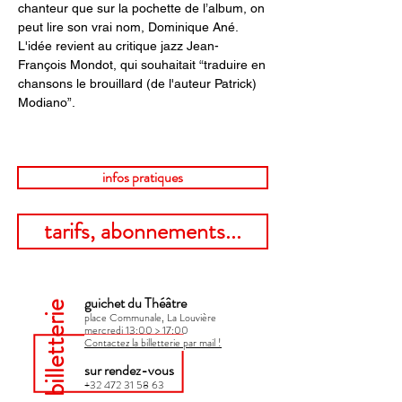
chanteur que sur la pochette de l’album, on 
peut lire son vrai nom, Dominique Ané. 
L'idée revient au critique jazz Jean-
François Mondot, qui souhaitait “traduire en 
chansons le brouillard (de l'auteur Patrick) 
Modiano”.
infos pratiques
tarifs, abonnements...
guichet du Théâtre
billetterie
place Communale, La Louvière
mercredi 13:00 > 17:00​
Contactez la billetterie par mail !
sur rendez-vous
+32 472 31 58 63