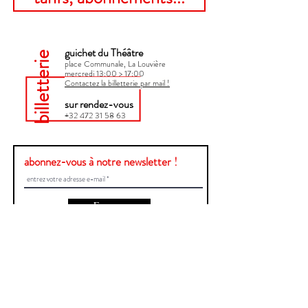
guichet du Théâtre
billetterie
place Communale, La Louvière
mercredi 13:00 > 17:00​
Contactez la billetterie par mail !
sur rendez-vous
+32 472 31 58 63
abonnez-vous à notre newsletter !
Envoyer
Une question ?
Contactez-nous !
Prénom et Nom
E-mail