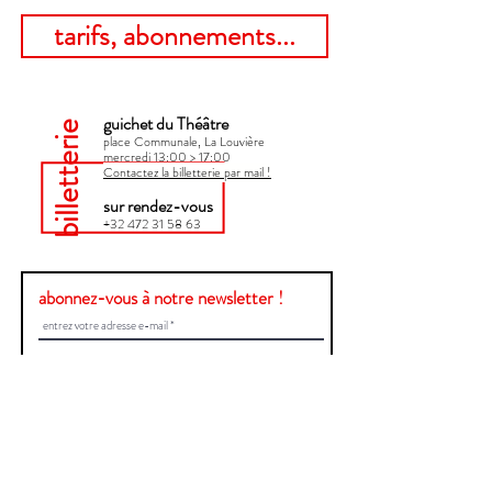
tarifs, abonnements...
guichet du Théâtre
billetterie
place Communale, La Louvière
mercredi 13:00 > 17:00​
Contactez la billetterie par mail !
sur rendez-vous
+32 472 31 58 63
abonnez-vous à notre newsletter !
Envoyer
Une question ?
Contactez-nous !
Prénom et Nom
E-mail