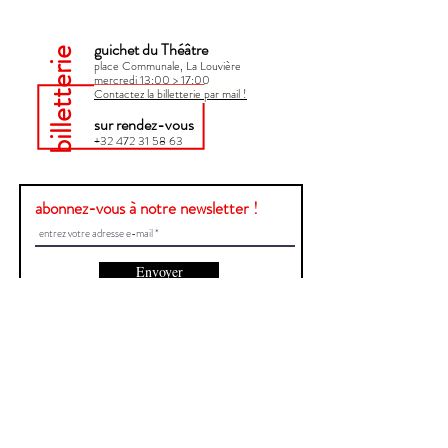
guichet du Théâtre
billetterie
place Communale, La Louvière
mercredi 13:00 > 17:00​
Contactez la billetterie par mail !
sur rendez-vous
+32 472 31 58 63
abonnez-vous à notre newsletter !
Envoyer
Une question ?
Contactez-nous !
Prénom et Nom
E-mail