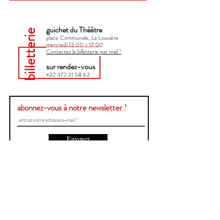
guichet du Théâtre
billetterie
place Communale, La Louvière
mercredi 13:00 > 17:00​
Contactez la billetterie par mail !
sur rendez-vous
+32 472 31 58 63
abonnez-vous à notre newsletter !
Envoyer
Une question ?
Contactez-nous !
Prénom et Nom
E-mail