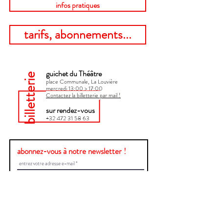
infos pratiques
tarifs, abonnements...
guichet du Théâtre
billetterie
place Communale, La Louvière
mercredi 13:00 > 17:00​
Contactez la billetterie par mail !
sur rendez-vous
+32 472 31 58 63
abonnez-vous à notre newsletter !
Envoyer
Une question ?
Contactez-nous !