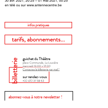
30 avr. 2021, 20:25 – 01 mai 2021, 00:25
en télé ou sur www.antennecentre.be
infos pratiques
tarifs, abonnements...
guichet du Théâtre
billetterie
place Communale, La Louvière
mercredi 13:00 > 17:00​
Contactez la billetterie par mail !
sur rendez-vous
+32 472 31 58 63
abonnez-vous à notre newsletter !