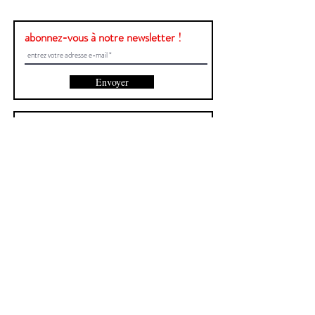
abonnez-vous à notre newsletter !
Envoyer
Une question ?
Contactez-nous !
Prénom et Nom
E-mail
Envoyer
Site créé par Central
Signaler un bug
>>>
Politique de confidentialité
>>>