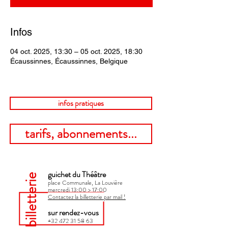
Infos
04 oct. 2025, 13:30 – 05 oct. 2025, 18:30
Écaussinnes, Écaussinnes, Belgique
infos pratiques
tarifs, abonnements...
guichet du Théâtre
billetterie
place Communale, La Louvière
mercredi 13:00 > 17:00​
Contactez la billetterie par mail !
sur rendez-vous
+32 472 31 58 63