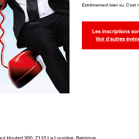
Extrêmement bien vu. C’est 
Les inscriptions so
Voir d'autres évé
aul Houtart 300, 7110 La Louvière, Belgique