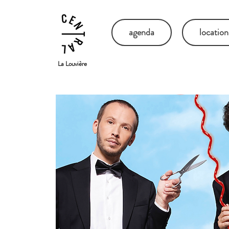
agenda
location
La Louvière