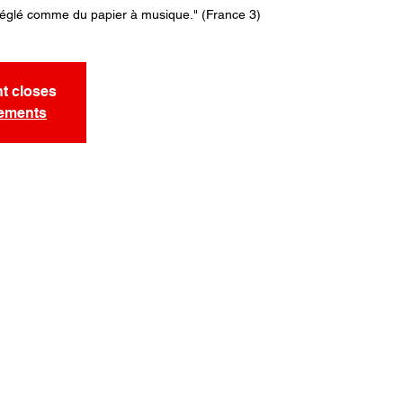
réglé comme du papier à musique." (France 3)
nt closes
nements