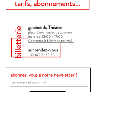
tarifs, abonnements...
guichet du Théâtre
billetterie
place Communale, La Louvière
mercredi 13:00 > 17:00​
Contactez la billetterie par mail !
sur rendez-vous
+32 472 31 58 63
abonnez-vous à notre newsletter !
Envoyer
Une question ?
Contactez-nous !
Prénom et Nom
E-mail