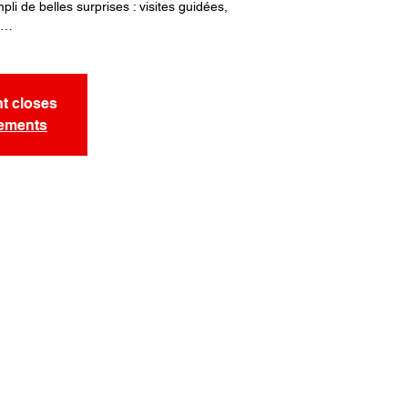
li de belles surprises : visites guidées,
rs…
nt closes
nements