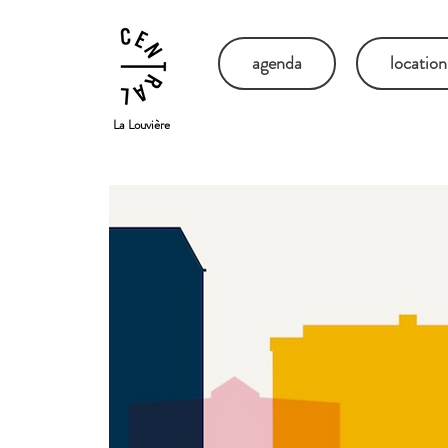
agenda
location
La Louvière