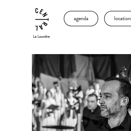
agenda
location
La Louvière