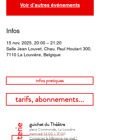
Voir d'autres événements
Infos
15 nov. 2025, 20:00 – 21:20
Salle Jean Louvet, Chau. Paul Houtart 300,
7110 La Louvière, Belgique
infos pratiques
tarifs, abonnements...
guichet du Théâtre
billetterie
place Communale, La Louvière
mercredi 13:00 > 17:00​
Contactez la billetterie par mail !