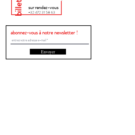
sur rendez-vous
+32 472 31 58 63
abonnez-vous à notre newsletter !
Envoyer
Une question ?
Contactez-nous !
Prénom et Nom
E-mail
Envoyer
Site créé par Central