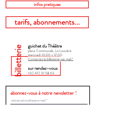
infos pratiques
tarifs, abonnements...
guichet du Théâtre
billetterie
place Communale, La Louvière
mercredi 13:00 > 17:00​
Contactez la billetterie par mail !
sur rendez-vous
+32 472 31 58 63
abonnez-vous à notre newsletter !
Envoyer
Une question ?
Contactez-nous !