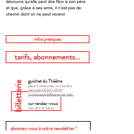
découvre qu’elle peut dire Non à son père 
et que, grâce à ses amis, il n’est pas de 
chemin dont on ne peut revenir.
infos pratiques
tarifs, abonnements...
guichet du Théâtre
billetterie
place Communale, La Louvière
mercredi 13:00 > 17:00​
Contactez la billetterie par mail !
sur rendez-vous
+32 472 31 58 63
abonnez-vous à notre newsletter !