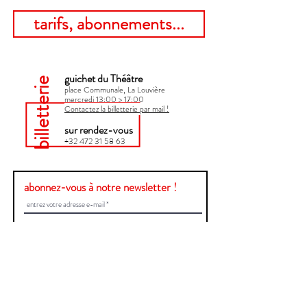
tarifs, abonnements...
guichet du Théâtre
billetterie
place Communale, La Louvière
mercredi 13:00 > 17:00​
Contactez la billetterie par mail !
sur rendez-vous
+32 472 31 58 63
abonnez-vous à notre newsletter !
Envoyer
Une question ?
Contactez-nous !
Prénom et Nom
E-mail