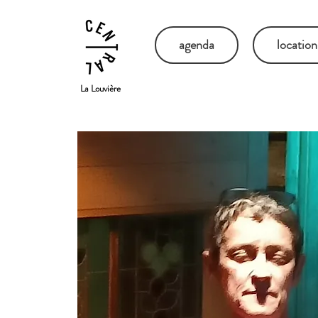
agenda
location
La Louvière