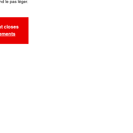
end le pas léger.
nt closes
nements